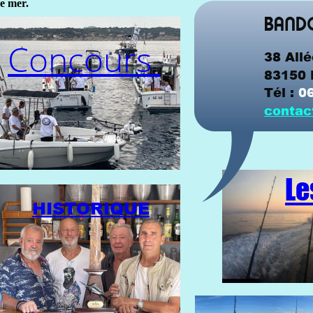
e mer.
BANDO
Concours 
38 All
83150 
Tél : 
06
contac
Le
HISTORIQUE