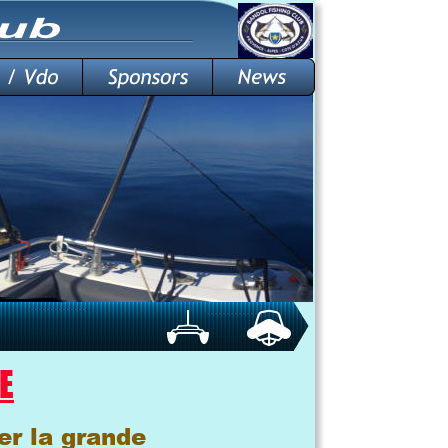
E
er la grande 