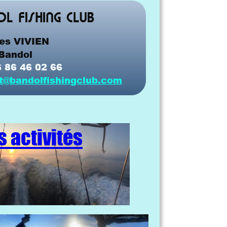
L FISHING CLUB
ées VIVIEN
Bandol
 86 46 02 66
t@bandolfishingclub.com
s activités