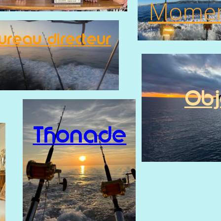
Momen
reau directeur
Obj
Thonade