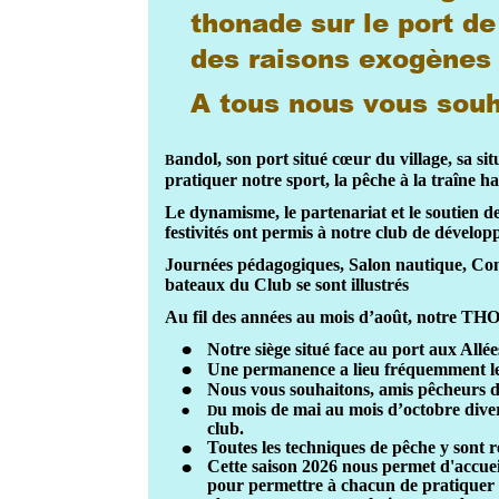
thonade sur le port de
des raisons exogènes 
A tous nous vous souh
andol, son port situé cœur du village, sa si
B
pratiquer notre sport, la pêche à la traîne ha
Le dynamisme, le partenariat et le soutien de
festivités ont permis à notre club de dévelo
Journées pédagogiques, Salon nautique, Co
bateaux du Club se sont illustrés
Au fil des années au mois d’août, notre THON
•
Notre siège situé face au port aux Allée
•
Une permanence a lieu fréquemment le
•
Nous vous souhaitons, amis pêcheurs d
u mois de mai au mois d’octobre diver
•
D
club.
•
Toutes les techniques de pêche y sont re
•
Cette saison 2026 nous permet d'accue
pour permettre à chacun de pratiquer c